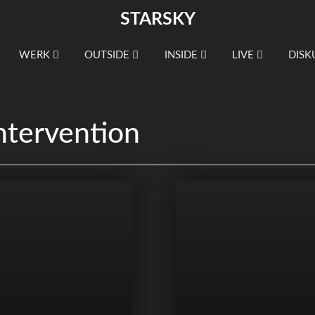
STARSKY
WERK
OUTSIDE
INSIDE
LIVE
DISK
ntervention