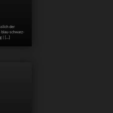
slich der
 blau-schwarz-
g | […]