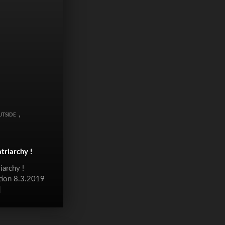
,
UTSIDE
triarchy !
iarchy !
ntion 8.3.2019
]