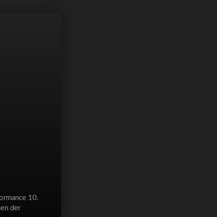
formance 10.
en der