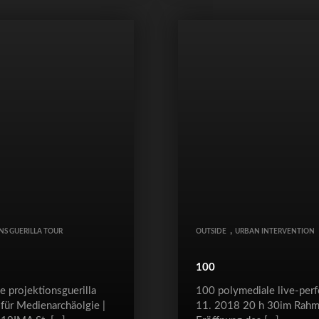
,
NS GUERILLA TOUR
OUTSIDE
URBAN INTERVENTION
100
e projektionsguerilla
100 polymediale live-per
t für Medienarchäolgie |
11. 2018 20 h 30im Rahm