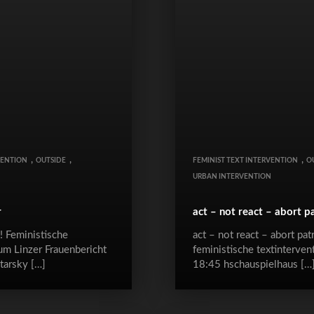
,
,
,
VENTION
OUTSIDE
FEMINIST TEXT INTERVENTION
O
N
URBAN INTERVENTION
r
act – not react – abort pa
 ! Feministische
act – not react – abort patr
um Linzer Frauenbericht
feministische textinterve
tarsky […]
18:45 hschauspielhaus […