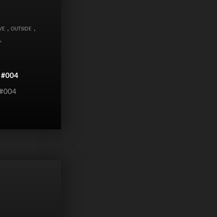
,
,
VE
OUTSIDE
,
n #004
 #004