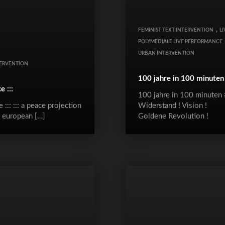
,
FEMINIST TEXT INTERVENTION
LI
POLYMEDIALE LIVE PERFORMANCE
URBAN INTERVENTION
ERVENTION
100 jahre in 100 minute
e :::
100 jahre in 100 minuten
e ::: ::: a peace projection
Widerstand ! Vision !
e european […]
Goldene Revolution !