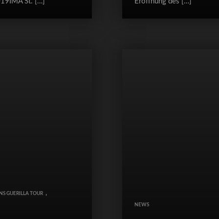
019IMA St. […]
Eröffnung des […]
,
NS GUERILLA TOUR
N
NEWS