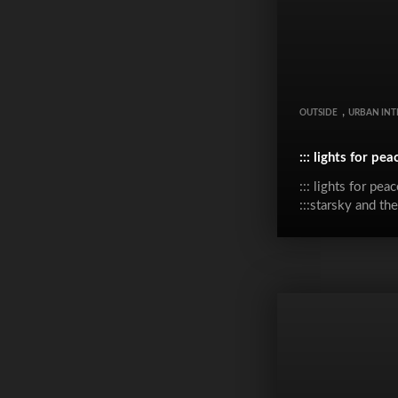
,
OUTSIDE
URBAN INT
::: lights for peac
::: lights for peac
:::starsky and th