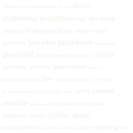
aktion
100 jahre in 100 minuten
360 grad
architektur projektion
auf die leute
bodenprojektion
demo
diskurs
ausstellung
fassaden projektion
exhibition
feminismus
grossbild
inside
guerilla projektion
guerilla tour
intervention
installation
interactiv
interview
live
landschafts projektion
live cam performance
live cam set
news
niemand
live visuals
live scroller projektion
medien
outside
polymediale live performance
performance
public space
projektions guerilla
spielzeug
raumprojektion
space
talk
rundum raum projektion