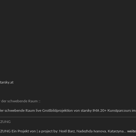
tarsky.at
er der schwebende Raum ::
 der schwebende Raum live Großbildprojektion von starsky IMA 20+ Kunstparcours i
TZUNG
AUS
G Ein Projekt von | a project by: Noël Barz, Nadezhda Ivanova, Katarzyna…
weite