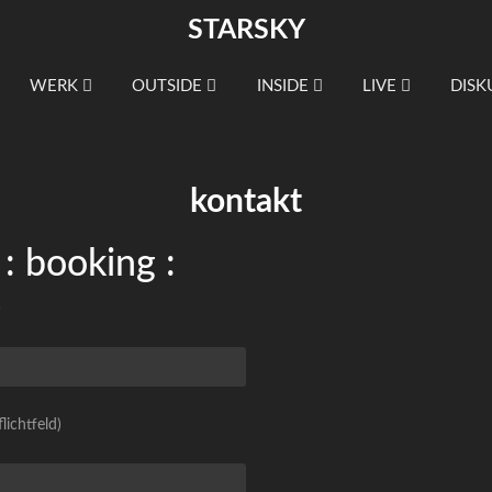
STARSKY
WERK
OUTSIDE
INSIDE
LIVE
DISK
kontakt
 : booking :
)
lichtfeld)