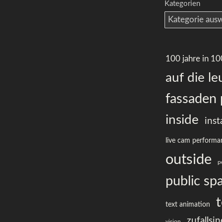
Kategorien
100 jahre in 1
auf die le
fassaden 
inside
inst
live cam performa
outside
p
public sp
t
text animation
zufallsi
vision