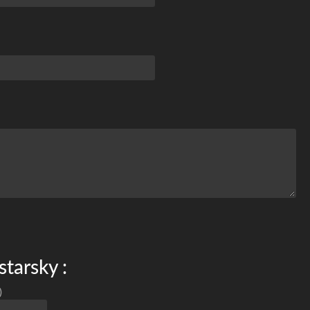
starsky :
)