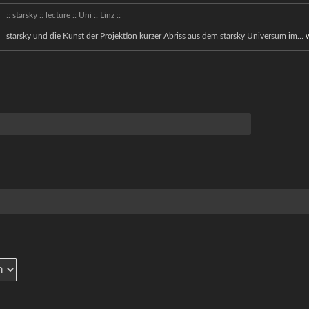
:: starsky :: lecture :: Uni :: Linz ::
::
starsky und die Kunst der Projektion kurzer Abriss aus dem starsky Universum im…
s
::
l
::
::
L
::