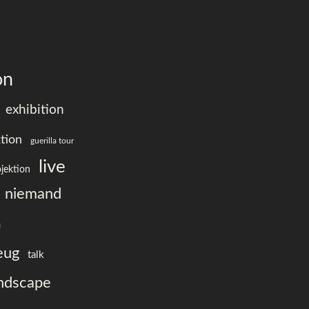
on
exhibition
ktion
guerilla tour
live
ojektion
niemand
a
eug
talk
andscape