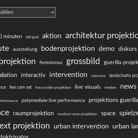
architektur projekti
aktion
00 minuten
360 grad
ute
bodenprojektion
demo
diskurs
ausstellung
grossbild
projektion
guerilla proje
feminismus
intervention
allation
interactiv
landschafts pr
interview
news
live visuals
nce
live cam set
live scroller projektion
medien
projektions guerill
polymediale live performance
erformance
ace
spielz
raumprojektion
space
rundum raum projektion
ext projektion
urban intervention
urban l
ndoktrinator