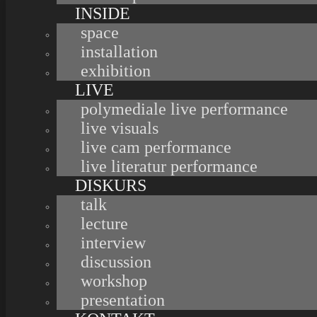
INSIDE
space
installation
exhibition
LIVE
polymediale live performance
live visuals
live cam performance
live literatur performance
DISKURS
talk
lecture
interview
discussion
workshop
OUTSIDE
PROJEKTIONS GUERILLA TOUR
,
,
presentation
URBAN INTERVENTION