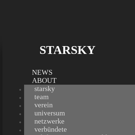
projektions guerilla tour
STARSKY
NEWS
ABOUT
starsky
team
verein
universum
netzwerke
verbündete