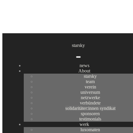
solidaritäter:innen syndikat
starsky
About
news
About
starsky
team
verein
universum
netzwerke
verbündete
Das
Solidaritäter:innen Syndikat
ist ein Netzwerk für
solidaritäter:innen syndikat
sponsoren
Sympathisant:innen und Unterstützer:innen der großartigen Kunst
testimonials
werk
von
starsky
. Wer Komplizin wird, unterstützt mit einem
luxomaten