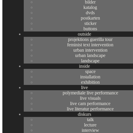
bilder
selbstgewählten Beitrag ein Jahr lang starsky in ihrer Arbeit, erhält
katalog
dvds
dafür eine Mitglied- oder Ohnegliedschaft im Syndikat in Form
postkarten
sticker
einer Urkunde und je nach gewähltem Betrag ein größeres oder
buttons
outside
kleineres Kunstwerk. Diese Kunstwerke, Goodies und Geschenke
projektions guerilla tour
feminist text intervention
werden jeweils am 20. Dezember – dem internationalen UNO Tag
urban intervention
urban landscape
der menschlichen Solidarität – und zugleich dem Tag der
landscape
inside
Hauptversammlung des
Solidaritäter:innen Syndikats
space
installation
ausgegeben. Das feiern wir jährlich mit einem üppigen, lustvollen
exhibition
live
Gelage. Zugleich wollen wir die Hauptversammlung des
polymediale live performance
live visuals
Solidaritäter:innen Syndikats
auch als konspiratives Treffen für
live cam performance
live literatur performance
die Erfindung und Planung weiterer Solidaritäer:innen-Projekte und
diskurs
talk
Aktionen nützen. Alle Komplizinnen sind gleichermaßen
lecture
interview