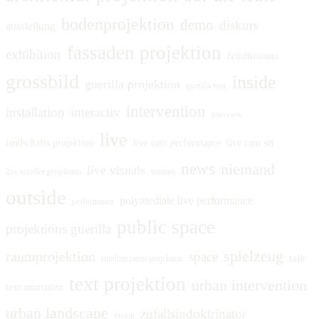
bodenprojektion
demo
diskurs
ausstellung
fassaden projektion
exhibition
feminismus
grossbild
inside
guerilla projektion
guerilla tour
intervention
installation
interactiv
interview
live
landschafts projektion
live cam performance
live cam set
news
niemand
live visuals
live scroller projektion
medien
outside
polymediale live performance
performance
public space
projektions guerilla
spielzeug
raumprojektion
space
talk
rundum raum projektion
text projektion
urban intervention
text animation
urban landscape
zufallsindoktrinator
vision