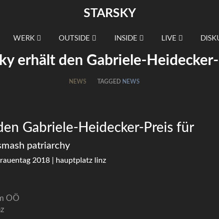
STARSKY
WERK
OUTSIDE
INSIDE
LIVE
DISK
sky erhält den Gabriele-Heidecker-
NEWS
TAGGED
NEWS
 den Gabriele-Heidecker-Preis für
smash patriarchy
rauentag 2018 | hauptplatz linz
um OÖ
nz