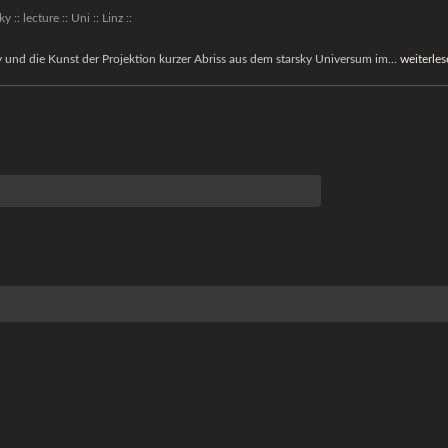
Raum
ky :: lecture :: Uni :: Linz ::
::
::
y und die Kunst der Projektion kurzer Abriss aus dem starsky Universum im…
weiterle
starsky
::
lecture
::
Uni
::
Linz
::