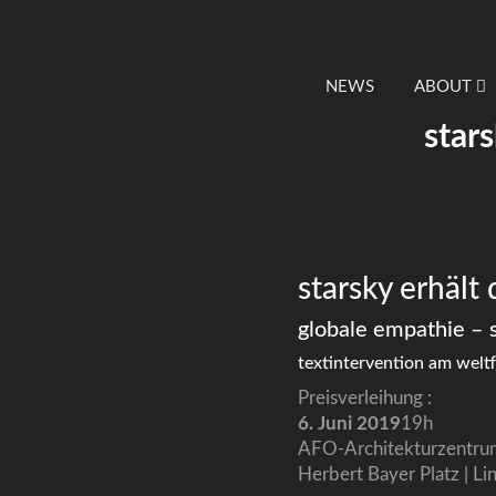
NEWS
ABOUT
star
starsky erhält
globale empathie – 
textintervention am weltf
Preisverleihung :
6. Juni 2019
19h
AFO-Architekturzentr
Herbert Bayer Platz | Li