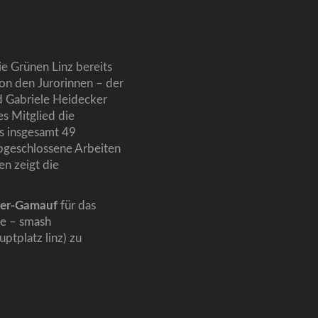
ie Grünen Linz bereits
on den Jurorinnen – der
d Gabriele Heidecker
es Mitglied die
s insgesamt 49
abgeschlossene Arbeiten
n zeigt die
er-Gamauf
für das
ie – smash
uptplatz linz) zu