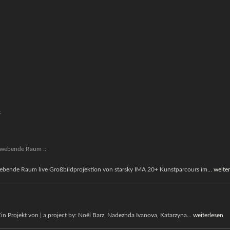
t
chwebende Raum ::
::
webende Raum live Großbildprojektion von starsky IMA 20+ Kunstparcours im…
weiter
Interf
oder
der
AUSEINAND
ojekt von | a project by: Noël Barz, Nadezhda Ivanova, Katarzyna…
weiterlesen
schwe