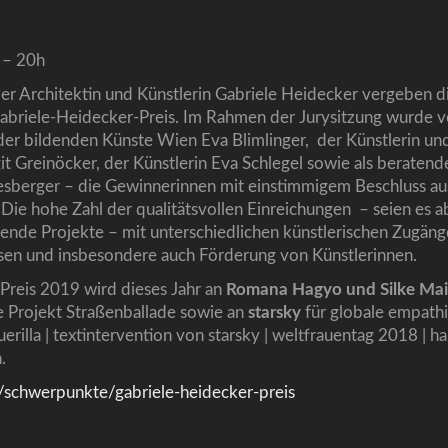
4 – 20h
zer Architektin und Künstlerin Gabriele Heidecker vergeben d
briele-Heidecker-Preis. Im Rahmen der Jurysitzung wurde v
er bildenden Künste Wien Eva Blimlinger, der Künstlerin un
t Greinöcker, der Künstlerin Eva Schlegel sowie als beratend
besberger – die Gewinnerinnen mit einstimmigem Beschluss au
 Die hohe Zahl der qualitätsvollen Einreichungen – seien es 
ende Projekte – mit unterschiedlichen künstlerischen Zugänge
sen und insbesondere auch Förderung von Künstlerinnen.
Preis 2019 wird dieses Jahr an
Romana Hagyo und Silke
Mai
 Projekt Straßenballade sowie an
starsky
für globale empath
erilla | textintervention von starsky | weltfrauentag 2018 | ha
​
at/schwerpunkte/gabriele-heidecker-preis