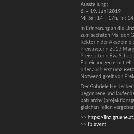
Ausstellung :
6. – 19. Juni 2019
Mi-Sa : 14 – 17h, Fr : 1
In Erinnerung an die Lin
zum sechsten Mal den Ga
Rektorin der Akademie d
Preisträgerin 2013 Margi
Preisstifterin Eva Scho
Einreichungen ermittelt.
oder auch erst umzusetz
Notwendigkeit von Prei
Der Gabriele Heidecker 
begonnene und laufende
patriarchy (projektionsgu
gleichen Teilen vergeben.
>>
https://linz.gruene.
>>
fb event