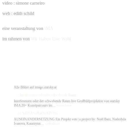
video : simone carneiro
web : edith schild
eine veranstaltung von
IMA
im rahmen von
Wir Haben Eine Wahl
Alle Bilder auf image.starsky.at
:: Interferenzen oder der schwebende Raum ::
Interferenzen oder der schwebende Raum live Großbildprojektion von starsky
::
IMA 20+ Kunstparcours im…
weiterlesen
Interferenzen
AUSEINANDERSETZUNG
oder
der
AUSEINANDERSETZUNG Ein Projekt von | a project by: Noël Barz, Nadezhda
schwebende
AUSEINANDERSETZUNG
Ivanova, Katarzyna…
weiterlesen
Raum