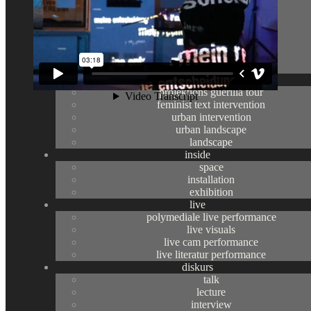
bilder
katalog
dvds
postkarten
sticker
buttons
outside
projektions guerilla tour
feminist text intervention
urban intervention
urban landscape
landscape
inside
space
installation
exhibition
live
polymediale live performance
live visuals
niemand hat die wahl
live cam performance
live literatur performance
diskurs
räumliche text intervention,
talk
lecture
polymediale live performance
interview