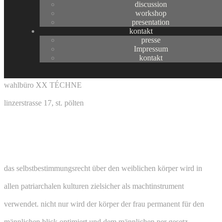
discussion
zur lage deiner welt
workshop
presentation
kontakt
presse
Impressum
07. 03. 2019
20:30
kontakt
performance mit AIKO
wahlbüro XX TÉCHNE
linzerstrasse 17, st. pölten
>>>
VIEW GALLERY
das selbstbestimmungsrecht über den weiblichen körper wird in
allen patriarchalen kulturen zielsicher als machtinstrument
verwendet. nicht nur wird der körper der frau permanent für den
männlichen blick optimiert und dem männlichen per gesetz