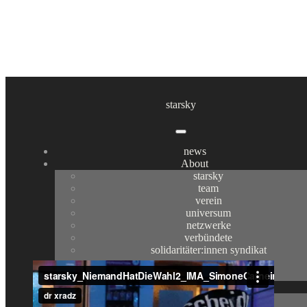
niemand hat die wahl part 2
starsky
live
,
polymediale live performance
Tagged
inside
,
live
,
polymediale live performance
news
About
starsky
team
verein
universum
netzwerke
verbündete
solidaritäter:innen syndikat
sponsoren
testimonials
werk
luxomaten