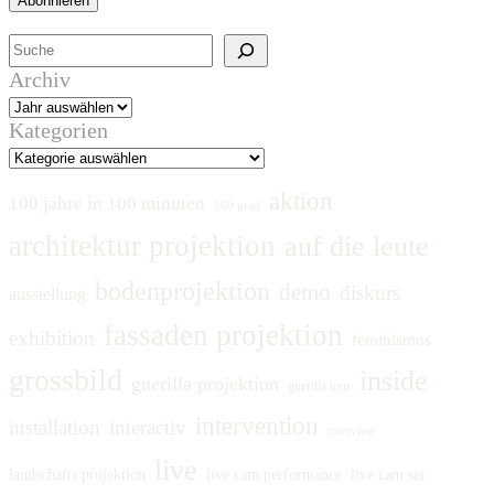
Suchen
Archiv
Kategorien
aktion
100 jahre in 100 minuten
360 grad
architektur projektion
auf die leute
bodenprojektion
demo
diskurs
ausstellung
fassaden projektion
exhibition
feminismus
grossbild
inside
guerilla projektion
guerilla tour
intervention
installation
interactiv
interview
live
landschafts projektion
live cam performance
live cam set