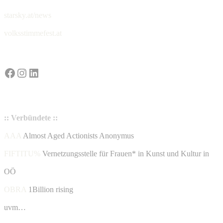
starsky.at/news
volksstimmefest.at
Facebook
Instagram
LinkedIn
:: Verbündete ::
AAA
Almost Aged Actionists Anonymus
FIFTITU%
Vernetzungsstelle für Frauen* in Kunst und Kultur in
OÖ
OBRA
1Billion rising
uvm…