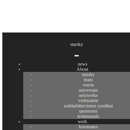
niemand steht zur Wahl
starsky
news
news
About
niemand steht zur Wahl
starsky
niemand ist wählbar ! niemand gewinnt
team
verein
die Wahl !!
universum
netzwerke
ein projekt von niemand*
verbündete
solidaritäter:innen syndikat
sponsoren
testimonials
werk
niemand
steht zur Wahl
ist ein dadaistischer, artivistischer
luxomaten