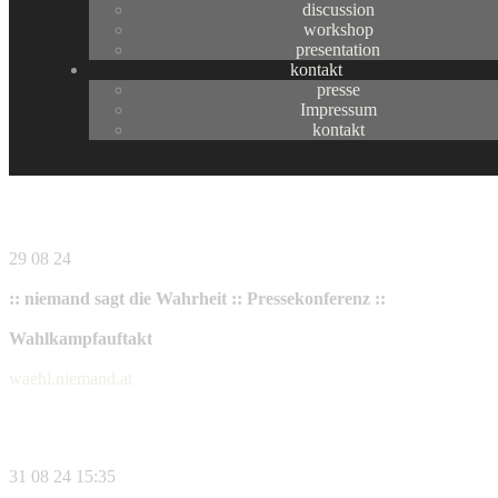
discussion
:: Termine ::
workshop
presentation
kontakt
29 08 2024 – 29 09 2024
presse
Impressum
:: niemand steht zur Wahl ::
kontakt
Wahlkampf | artivistische Kampagne für politische Schönheit
29 08 24
:: niemand sagt die Wahrheit :: Pressekonferenz ::
Wahlkampfauftakt
waehl.niemand.at
31 08 24 15:35