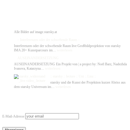
Alle Bilder auf image.starsky.at
:: Interferenzen oder der schwebende Raum ::
Interferenzen oder der schwebende Raum live Großbildprojektion von starsky
::
IMA 20+ Kunstparcours im…
weiterlesen
Interferenzen
AUSEINANDERSETZUNG
oder
der
AUSEINANDERSETZUNG Ein Projekt von | a project by: Noël Barz, Nadezhda
schwebende
AUSEINANDERSETZUNG
Ivanova, Katarzyna…
weiterlesen
Raum
::
:: starsky :: lecture :: Uni :: Linz ::
starsky und die Kunst der Projektion kurzer Abriss aus
::
dem starsky Universum im…
weiterlesen
starsky
::
Newsletter
lecture
::
Newsletter
Uni
::
E-Mail-Adresse
Linz
::