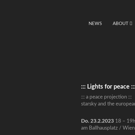
NEWS
ABOUT
::: Lights for peace ::
::: a peace projection :::
starsky and the european
Do. 23.2.2023
18 – 19
am Ballhausplatz / Wien