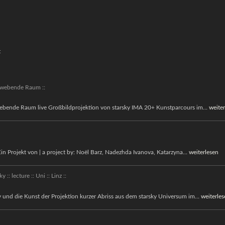
t
chwebende Raum ::
::
webende Raum live Großbildprojektion von starsky IMA 20+ Kunstparcours im…
weiter
Interf
oder
der
AUSEINAND
ojekt von | a project by: Noël Barz, Nadezhda Ivanova, Katarzyna…
weiterlesen
schwe
Raum
ky :: lecture :: Uni :: Linz ::
::
::
y und die Kunst der Projektion kurzer Abriss aus dem starsky Universum im…
weiterle
starsky
::