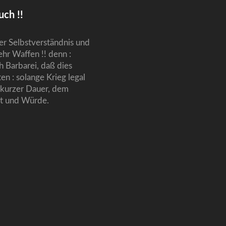
uch !!
er Selbstverständnis und
hr Waffen !! denn :
h Barbarei, daß dies
en : solange Krieg legal
 kurzer Dauer, dem
ht und Würde.