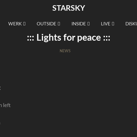
STARSKY
WERK
OUTSIDE
INSIDE
LIVE
DISK
::: Lights for peace :::
NEWS
:
 left
h