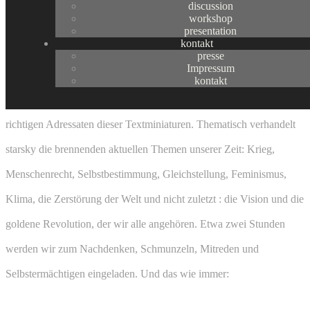
discussion
Prozession zur Huldigung der Kunst und Protest zur Lage der Welt.
workshop
presentation
kontakt
starskys
selbstgebaute 360°-Projektions-Apparaturen erleuchten die
presse
Impressum
Fassaden der Macht und der Kultur mit großformatigen und
kontakt
dennoch flüchtigen Botschaften. Denn die Orte der Macht sind die
richtigen Adressaten dieser Textminiaturen. Thematisch verhandelt
starsky die brennenden aktuellen Themen unserer Zeit: Krieg,
Menschenrecht, Selbstbestimmung, Gleichstellung, Feminismus,
Klima, die Zerstörung der Welt und nicht zuletzt : die Vision und die
goldene Revolution, der wir alle angehören. Etwa zwei Stunden
werden wir zum Nachdenken, Schmunzeln, Mitreden und
Selbstermächtigen eingeladen. Und das wie immer: