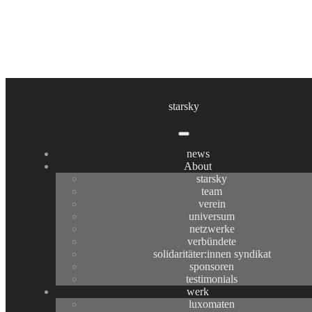
:: das normal ist irr! ::
:: wir sind mächtiger als irrglaubt ::
starsky
news
news
About
starsky
team
verein
universum
netzwerke
:: das normal ist irr! ::
verbündete
solidaritäter:innen syndikat
:: wir sind mächtiger als irrglaubt ::
sponsoren
testimonials
eine Projektionsguerilla Tour von starsky
werk
luxomaten