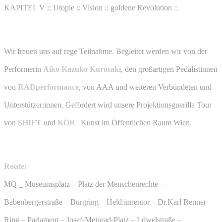
KAPITEL V :: Utopie :: Vision :: goldene Revolution ::
Wir freuen uns auf rege Teilnahme. Begleitet werden wir von der
Performerin
Aiko Kazuko Kurosaki
, den großartigen Pedalistinnen
von
RADperformance
, von AAA und weiteren Verbündeten und
Unterstützer:innen. Gefördert wird unsere Projektionsguerilla Tour
von
SHIFT
und
KÖR
| Kunst im Öffentlichen Raum Wien.
Route:
MQ _ Museumsplatz – Platz der Menschenrechte –
Babenbergerstraße – Burgring – Held:innentor – Dr.Karl Renner-
Ring – Parlament – Josef-Meinrad-Platz – Löwelstraße –