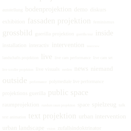
bodenprojektion
demo
diskurs
ausstellung
fassaden projektion
exhibition
feminismus
grossbild
inside
guerilla projektion
guerilla tour
intervention
installation
interactiv
interview
live
landschafts projektion
live cam performance
live cam set
news
niemand
live visuals
live scroller projektion
medien
outside
polymediale live performance
performance
public space
projektions guerilla
spielzeug
raumprojektion
space
talk
rundum raum projektion
text projektion
urban intervention
text animation
urban landscape
zufallsindoktrinator
vision