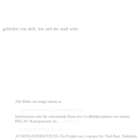
gefördert von shift, kör und der stadt wien
Alle Bilder auf image.starsky.at
:: Interferenzen oder der schwebende Raum ::
Interferenzen oder der schwebende Raum live Großbildprojektion von starsky
::
IMA 20+ Kunstparcours im…
weiterlesen
Interferenzen
AUSEINANDERSETZUNG
oder
der
AUSEINANDERSETZUNG Ein Projekt von | a project by: Noël Barz, Nadezhda
schwebende