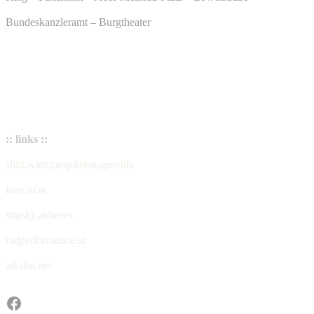
Bundeskanzleramt – Burgtheater
:: links ::
shift.wien/projektionsguerilla
koer.or.at
starsky.at/news
radperformance.at
aikaku.net
Facebook