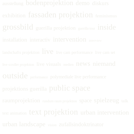
bodenprojektion
demo
diskurs
ausstellung
fassaden projektion
exhibition
feminismus
grossbild
inside
guerilla projektion
guerilla tour
intervention
installation
interactiv
interview
live
landschafts projektion
live cam performance
live cam set
news
niemand
live visuals
live scroller projektion
medien
outside
polymediale live performance
performance
public space
projektions guerilla
spielzeug
raumprojektion
space
talk
rundum raum projektion
text projektion
urban intervention
text animation
urban landscape
zufallsindoktrinator
vision