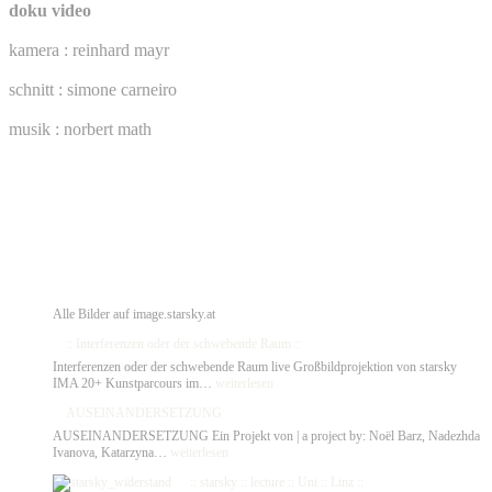
doku video
kamera : reinhard mayr
schnitt : simone carneiro
musik : norbert math
Alle Bilder auf image.starsky.at
:: Interferenzen oder der schwebende Raum ::
Interferenzen oder der schwebende Raum live Großbildprojektion von starsky
::
IMA 20+ Kunstparcours im…
weiterlesen
Interferenzen
AUSEINANDERSETZUNG
oder
der
AUSEINANDERSETZUNG Ein Projekt von | a project by: Noël Barz, Nadezhda
schwebende
AUSEINANDERSETZUNG
Ivanova, Katarzyna…
weiterlesen
Raum
::
:: starsky :: lecture :: Uni :: Linz ::