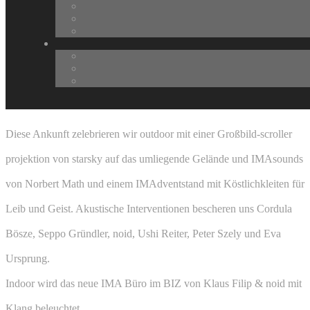
Die Ankunft von IMA Institut für Medienarchäologie in St.
Pölten
IMA in Kooperation mit der FH St.Pölten
DI 15 12 2015 16:00 – 21:00 – Aussenbereich der FH St. Pölten | BIZ IMA
Büro Raum 2.21
aussenbereich der fh st.pölten / A / 2015
Diese Ankunft zelebrieren wir outdoor mit einer Großbild-scroller
projektion von starsky auf das umliegende Gelände und IMAsounds
von Norbert Math und einem IMAdventstand mit Köstlichkleiten für
Leib und Geist. Akustische Interventionen bescheren uns Cordula
Bösze, Seppo Gründler, noid, Ushi Reiter, Peter Szely und Eva
Ursprung.
Indoor wird das neue IMA Büro im BIZ von Klaus Filip & noid mit
Klang beleuchtet.