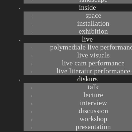
inside
space
installation
>>> alle Bilder auf image.starsky.at
exhibition
live
credits :
polymediale live performan
live visuals
projektion / text : starsky
live cam performance
live literatur performance
technik : prilfish / büro 3
diskurs
kuratierung : aiko kazuko kurozaki
talk
produktion : OBRA
lecture
interview
fotos : osaka
discussion
video : georg eisnecker
workshop
sound : spice
presentation