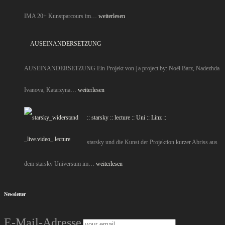
::
IMA 20+ Kunstparcours im…
weiterlesen
Interferenzen
AUSEINANDERSETZUNG
oder
AUSEINANDERSETZUNG Ein Projekt von | a project by: Noël Barz, Nadezhda
der
AUSEINANDERSETZUNG
Ivanova, Katarzyna…
weiterlesen
schwebende
:: starsky :: lecture :: Uni :: Linz ::
Raum
starsky und die Kunst der Projektion kurzer Abriss aus
::
::
dem starsky Universum im…
weiterlesen
starsky
Newsletter
::
E-Mail-Adresse