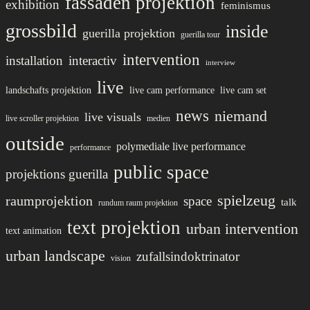
fassaden projektion
exhibition
feminismus
grossbild
inside
guerilla projektion
guerilla tour
intervention
installation
interactiv
interview
live
landschafts projektion
live cam performance
live cam set
news
niemand
live visuals
live scroller projektion
medien
outside
polymediale live performance
performance
public space
projektions guerilla
spielzeug
raumprojektion
space
talk
rundum raum projektion
text projektion
urban intervention
text animation
urban landscape
zufallsindoktrinator
vision