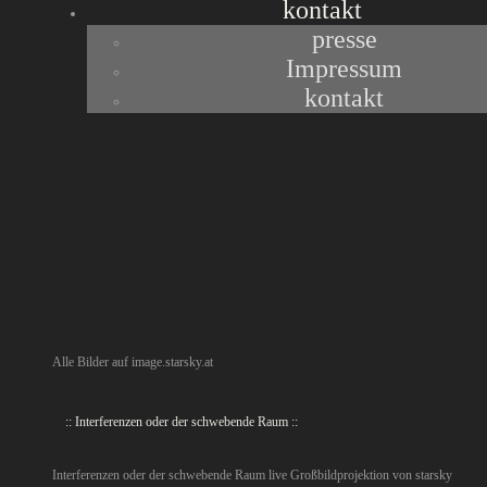
kontakt
presse
gefördert von : MA57 /
Impressum
Zukunftsfonds der Republik
kontakt
Österreich
Alle Bilder auf image.starsky.at
:: Interferenzen oder der schwebende Raum ::
Interferenzen oder der schwebende Raum live Großbildprojektion von starsky