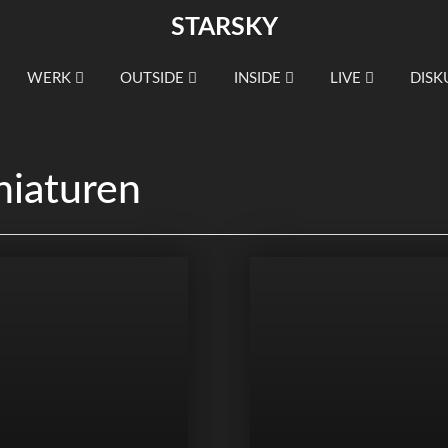
STARSKY
WERK
OUTSIDE
INSIDE
LIVE
DISK
niaturen