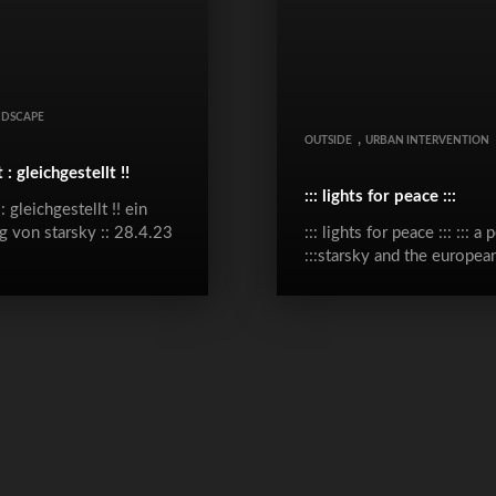
NDSCAPE
,
OUTSIDE
URBAN INTERVENTION
: gleichgestellt !!
::: lights for peace :::
: gleichgestellt !! ein
g von starsky :: 28.4.23
::: lights for peace ::: ::: 
:::starsky and the europea