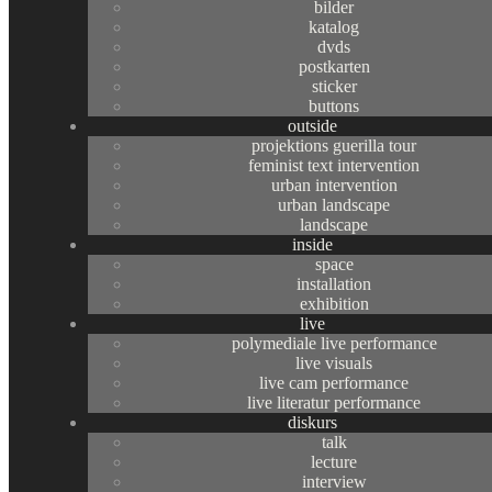
bilder
katalog
dvds
postkarten
sticker
buttons
outside
projektions guerilla tour
feminist text intervention
urban intervention
urban landscape
landscape
inside
space
installation
exhibition
live
polymediale live performance
live visuals
live cam performance
live literatur performance
diskurs
talk
lecture
interview