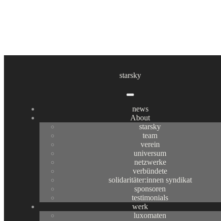
lichtbilder
starsky
exhibition
,
inside
:: Multiples, Momente und
news
About
Metamorphosen ::
starsky
team
:: Multiples, Momente und Metamorphosen :: ein diskursives Projekt
verein
von Ilse Chlan und […]
universum
netzwerke
verbündete
solidaritäter:innen syndikat
sponsoren
testimonials
werk
luxomaten